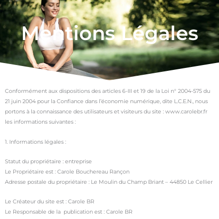
Mentions Légales
Conformément aux dispositions des articles 6-III et 19 de la Loi n° 2004-575 du
21 juin 2004 pour la Confiance dans l’économie numérique, dite L.C.E.N., nous
portons à la connaissance des utilisateurs et visiteurs du site : www.carolebr.fr
les informations suivantes :
1. Informations légales :
Statut du propriétaire : entreprise
Le Propriétaire est : Carole Bouchereau Rançon
Adresse postale du propriétaire : Le Moulin du Champ Briant – 44850 Le Cellier
Le Créateur du site est : Carole BR
Le Responsable de la publication est : Carole BR