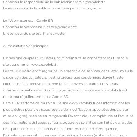
Contacter le responsable de la publication : carole@carolebr.fr
Le responsable de la publication est une personne physique
Le Webmaster est : Carole BR
Contacter le Webmaster : carole@carolebr.fr
L’hébergeur du site est : Planet Hoster
2. Présentation et principe :
Est désigné ci-après : Utilisateur, tout internaute se connectant et utilisant le
site susnommé : www.carolebr.fr.
Le site www.carolebr.fr regroupe un ensemble de services, dans l’état, mis à la
disposition des utilisateurs. Il est ici précisé que ces derniers doivent rester
courtois et faire preuve de bonne foi tant envers les autres utilisateurs
qu’envers le webmaster du site www.carolebr.fr. Le site www.carolebr.fr est
mis à jour régulièrement par Carole BR.
Carole BR s’efforce de fournir sur le site www.carolebr.fr des informations les
plus précises possibles (sous réserve de modifications apportées depuis leur
mise en ligne), mais ne saurait garantir l’exactitude, la complétude et l’actualité
des informations diffusées sur son site, qu’elles soient de son fait ou du fait des
tiers partenaires qui lui fournissent ces informations. En conséquence,
l’utilisateur reconnaît utiliser ces informations données (à titre indicatif, non