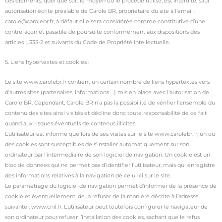
ces éléments, quel que soit le moyen ou le procédé utilisé, est interdite, sauf
autorisation écrite préalable de Carole BR, propriétaire du site à l’email :
carole@carolebr.fr, à défaut elle sera considérée comme constitutive d’une
contrefaçon et passible de poursuite conformément aux dispositions des
articles L.335-2 et suivants du Code de Propriété Intellectuelle.
5. Liens hypertextes et cookies :
Le site www.carolebr.fr contient un certain nombre de liens hypertextes vers
d’autres sites (partenaires, informations …) mis en place avec l’autorisation de
Carole BR. Cependant, Carole BR n’a pas la possibilité de vérifier l’ensemble du
contenu des sites ainsi visités et décline donc toute responsabilité de ce fait
quand aux risques éventuels de contenus illicites.
L’utilisateur est informé que lors de ses visites sur le site www.carolebr.fr, un ou
des cookies sont susceptibles de s’installer automatiquement sur son
ordinateur par l’intermédiaire de son logiciel de navigation. Un cookie est un
bloc de données qui ne permet pas d’identifier l’utilisateur, mais qui enregistre
des informations relatives à la navigation de celui-ci sur le site.
Le paramétrage du logiciel de navigation permet d’informer de la présence de
cookie et éventuellement, de la refuser de la manière décrite à l’adresse
suivante : www.cnil.fr. L’utilisateur peut toutefois configurer le navigateur de
son ordinateur pour refuser l’installation des cookies, sachant que le refus